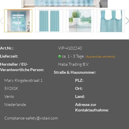
Art.Nr.:
VIP-4102240
Lieferzeit:
ca. 1 - 3 Tage
(Ausland abweichend)
Hersteller / EU-
Haba Trading B.V.
Verantwortliche Person:
Straße & Hausnummer:
Mary Kingsleystraat 1
PLZ:
5928SK
Ort:
Venlo
Land:
Niederlande
Adresse zur
Kontaktaufnahme:
Compliance-safety@vidaxl.com