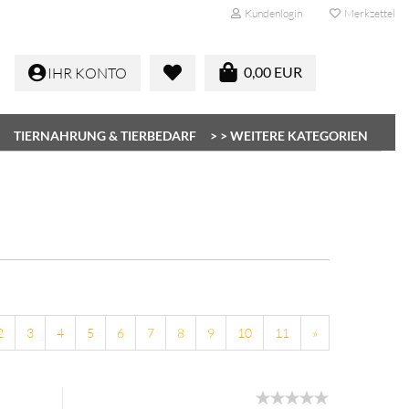
Kundenlogin
Merkzettel
0,00 EUR
IHR KONTO
TIERNAHRUNG & TIERBEDARF
> > WEITERE KATEGORIEN
Konto erstellen
Passwort vergessen?
2
3
4
5
6
7
8
9
10
11
»