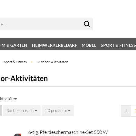
IM & GARTEN
HEIMWERKERBEDARF
MÖBEL
SPORT & FITNESS
»
»
Sport & Fitness
Outdoor-Aktivitäten
or-Aktivitäten
tivitäten
Sortieren nach
20 pro Seite
1
6-tlg. Pferdeschermaschine-Set 550 W