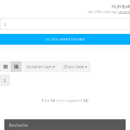
78,39 EUR
inkl. 19% MwSt. zzgl.
Versand
IN DEN WARENKORB
Sortieren nach
20 pro Seite
1
1
bis
16
(von insgesamt
16
)
Bestseller