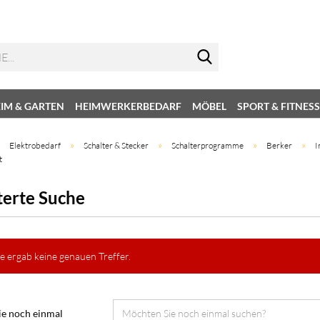
IM & GARTEN
HEIMWERKERBEDARF
MÖBEL
SPORT & FITNESS
»
»
»
»
»
Elektrobedarf
Schalter & Stecker
Schalterprogramme
Berker
I
t
terte Suche
e ergab keine genauen Treffer.
e noch einmal