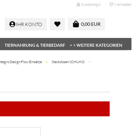
Kundenlogin
Merkzettel
0,00 EUR
IHR KONTO
TIERNAHRUNG & TIERBEDARF
> > WEITERE KATEGORIEN
»
»
ntegro Design Flow Einsätze
Steckdosen SCHUKO
Konto erstellen
Passwort vergessen?