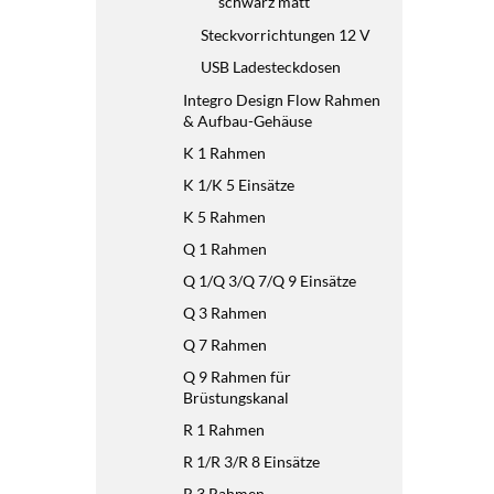
schwarz matt
Steckvorrichtungen 12 V
USB Ladesteckdosen
Integro Design Flow Rahmen
& Aufbau-Gehäuse
K 1 Rahmen
K 1/K 5 Einsätze
K 5 Rahmen
Q 1 Rahmen
Q 1/Q 3/Q 7/Q 9 Einsätze
Q 3 Rahmen
Q 7 Rahmen
Q 9 Rahmen für
Brüstungskanal
R 1 Rahmen
R 1/R 3/R 8 Einsätze
R 3 Rahmen