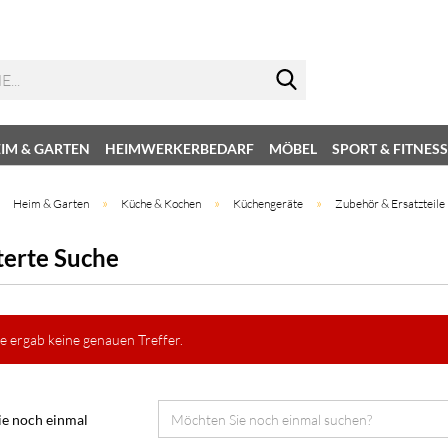
IM & GARTEN
HEIMWERKERBEDARF
MÖBEL
SPORT & FITNESS
»
»
»
»
Heim & Garten
Küche & Kochen
Küchengeräte
Zubehör & Ersatzteile
terte Suche
e ergab keine genauen Treffer.
e noch einmal