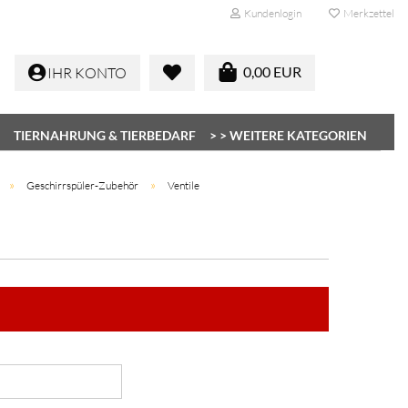
Kundenlogin
Merkzettel
0,00 EUR
IHR KONTO
TIERNAHRUNG & TIERBEDARF
> > WEITERE KATEGORIEN
»
»
Geschirrspüler-Zubehör
Ventile
Konto erstellen
Passwort vergessen?