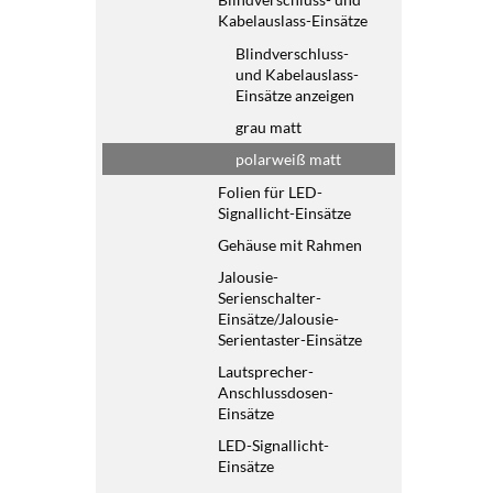
Kabelauslass-Einsätze
Blindverschluss-
und Kabelauslass-
Einsätze anzeigen
grau matt
polarweiß matt
Folien für LED-
Signallicht-Einsätze
Gehäuse mit Rahmen
Jalousie-
Serienschalter-
Einsätze/Jalousie-
Serientaster-Einsätze
Lautsprecher-
Anschlussdosen-
Einsätze
LED-Signallicht-
Einsätze