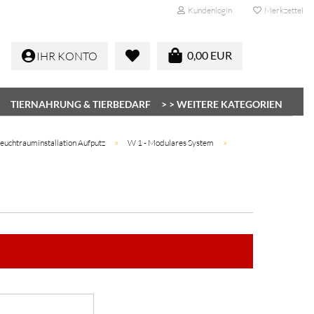
Kundenlogin
Merkzettel
0,00 EUR
IHR KONTO
TIERNAHRUNG & TIERBEDARF
> > WEITERE KATEGORIEN
»
»
euchtrauminstallation Aufputz
W 1 - Modulares System
Konto erstellen
Passwort vergessen?