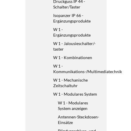
Druckguss IP 44 -
Schalter/Taster
Isopanzer IP 66 -
Ergänzungsprodukte
W 1 -
Ergänzungsprodukte
W 1 - Jalousieschalter/-
taster
W 1 - Kombinationen
W 1 -
Kommunikations-/Multimediatechnik
W 1 - Mechanische
Zeitschaltuhr
W 1 - Modulares System
W 1 - Modulares
System anzeigen
Antennen-Steckdosen-
Einsätze
Blindverschluss- und