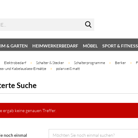
IM & GARTEN
HEIMWERKERBEDARF
MÖBEL
SPORT & FITNESS
»
»
»
»
»
Elektrobedarf
Schalter & Stecker
Schalterprogramme
Berker
F
»
ss- und Kabelauslass-Einsätze
polarweiß matt
terte Suche
e ergab keine genauen Treffer.
e noch einmal