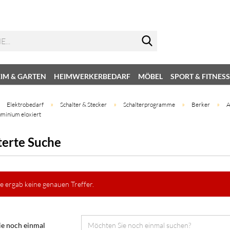
IM & GARTEN
HEIMWERKERBEDARF
MÖBEL
SPORT & FITNESS
»
»
»
»
»
Elektrobedarf
Schalter & Stecker
Schalterprogramme
Berker
A
uminium eloxiert
terte Suche
e ergab keine genauen Treffer.
e noch einmal