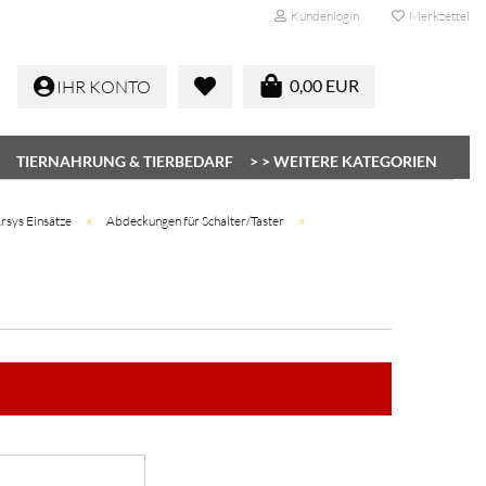
Kundenlogin
Merkzettel
0,00 EUR
IHR KONTO
TIERNAHRUNG & TIERBEDARF
> > WEITERE KATEGORIEN
»
»
rsys Einsätze
Abdeckungen für Schalter/Taster
Konto erstellen
Passwort vergessen?