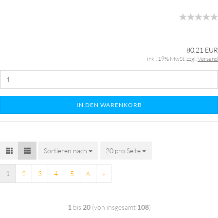
80,21 EUR
inkl. 19% MwSt. zzgl.
Versand
IN DEN WARENKORB
Sortieren nach
20 pro Seite
1
2
3
4
5
6
»
1
bis
20
(von insgesamt
108
)