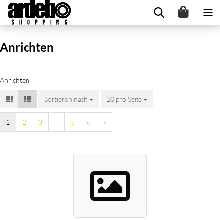
Anrichten
Anrichten
Sortieren nach
20 pro Seite
1
2
3
4
5
6
»