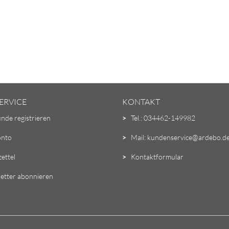
ERVICE
KONTAKT
unde registrieren
>
Tel.: 034462-149982
onto
>
Mail: kundenservice@ardebo.d
ettel
>
Kontaktformular
etter abonnieren