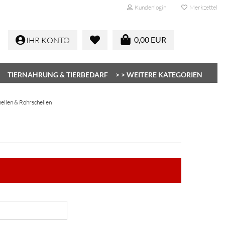
Kundenlogin
Merkzettel
0,00 EUR
IHR KONTO
TIERNAHRUNG & TIERBEDARF
> > WEITERE KATEGORIEN
ellen & Rohrschellen
Konto erstellen
Passwort vergessen?