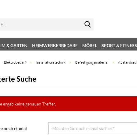
IM & GARTEN
HEIMWERKERBEDARF
MÖBEL
SPORT & FITNESS
»
»
»
»
Elektrobedarf
Installationstechnik
Befestigungsmaterial
Abstandssch
terte Suche
e ergab keine genauen Treffer.
e noch einmal