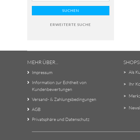
SUCHEN
ERWEITERTE SUCHE
MEHR ÜBER...
SHOPS
>
Als K
Impressum
Information zur Echtheit von
>
Ihr K
Kundenbewertungen
>
Merkz
Versand- & Zahlungsbedingungen
>
Newsl
AGB
Privatsphäre und Datenschutz