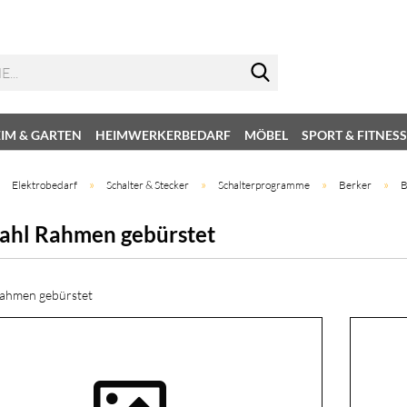
IM & GARTEN
HEIMWERKERBEDARF
MÖBEL
SPORT & FITNESS
»
»
»
»
»
Elektrobedarf
Schalter & Stecker
Schalterprogramme
Berker
B
tahl Rahmen gebürstet
Rahmen gebürstet