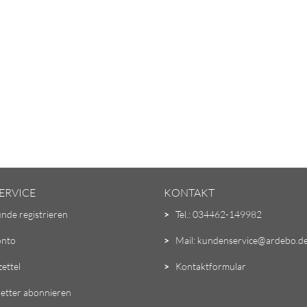
ERVICE
KONTAKT
unde registrieren
>
Tel.: 034462-149982
onto
>
Mail: kundenservice@ardebo.d
ettel
>
Kontaktformular
etter abonnieren