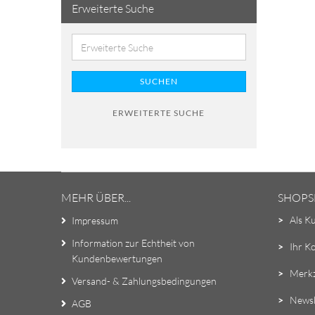
Erweiterte Suche
SUCHEN
ERWEITERTE SUCHE
MEHR ÜBER...
SHOPS
>
Als K
Impressum
Information zur Echtheit von
>
Ihr K
Kundenbewertungen
>
Merkz
Versand- & Zahlungsbedingungen
>
Newsl
AGB