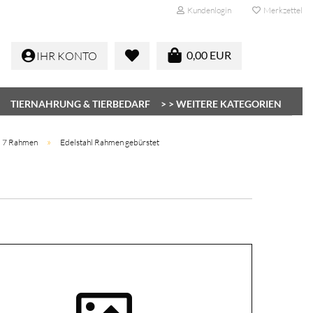
Kundenlogin
Merkzettel
0,00 EUR
IHR KONTO
TIERNAHRUNG & TIERBEDARF
> > WEITERE KATEGORIEN
»
 7 Rahmen
Edelstahl Rahmen gebürstet
Konto erstellen
Passwort vergessen?