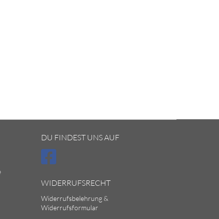
DU FINDEST UNS AUF
e
WIDERRUFSRECHT
Widerrufsbelehrung &
Widerrufsformular