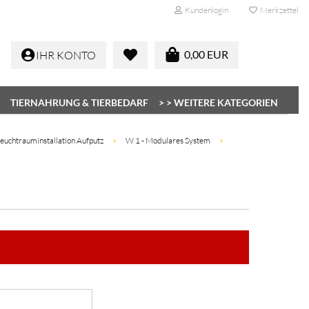
Kundenlogin
Merkzettel
0,00 EUR
IHR KONTO
TIERNAHRUNG & TIERBEDARF
> > WEITERE KATEGORIEN
»
»
euchtrauminstallation Aufputz
W 1 - Modulares System
Konto erstellen
Passwort vergessen?