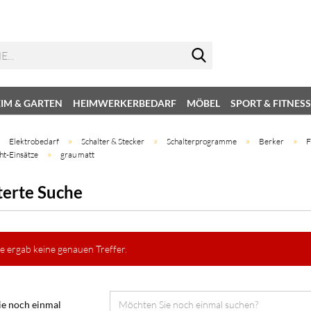
IM & GARTEN
HEIMWERKERBEDARF
MÖBEL
SPORT & FITNESS
»
»
»
»
»
Elektrobedarf
Schalter & Stecker
Schalterprogramme
Berker
F
»
ht-Einsätze
grau matt
terte Suche
e ergab keine genauen Treffer.
e noch einmal