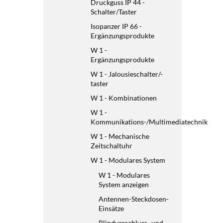
Druckguss IP 44 -
Schalter/Taster
Isopanzer IP 66 -
Ergänzungsprodukte
W 1 -
Ergänzungsprodukte
W 1 - Jalousieschalter/-
taster
W 1 - Kombinationen
W 1 -
Kommunikations-/Multimediatechnik
W 1 - Mechanische
Zeitschaltuhr
W 1 - Modulares System
W 1 - Modulares
System anzeigen
Antennen-Steckdosen-
Einsätze
Blindverschluss- und