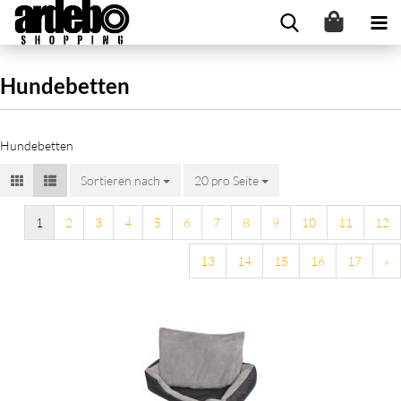
Hundebetten
Hundebetten
Sortieren nach
20 pro Seite
1
2
3
4
5
6
7
8
9
10
11
12
13
14
15
16
17
»