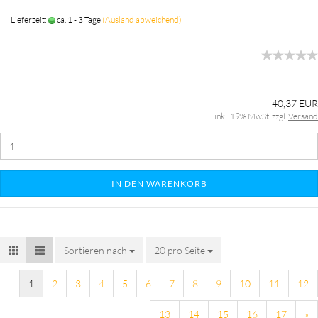
Lieferzeit:
ca. 1 - 3 Tage
(Ausland abweichend)
40,37 EUR
inkl. 19% MwSt. zzgl.
Versand
IN DEN WARENKORB
Sortieren nach
20 pro Seite
1
2
3
4
5
6
7
8
9
10
11
12
13
14
15
16
17
»