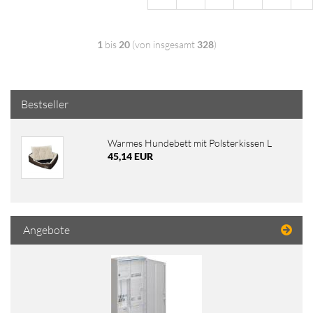
1
bis
20
(von insgesamt
328
)
Bestseller
Warmes Hundebett mit Polsterkissen L
45,14 EUR
Angebote