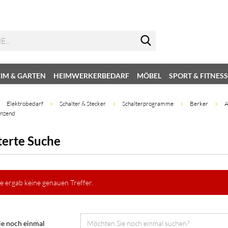
IM & GARTEN
HEIMWERKERBEDARF
MÖBEL
SPORT & FITNESS
»
»
»
»
»
Elektrobedarf
Schalter & Stecker
Schalterprogramme
Berker
A
änzend
terte Suche
e ergab keine genauen Treffer.
e noch einmal