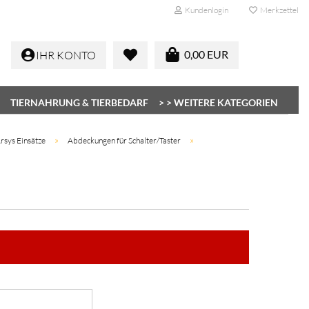
Kundenlogin
Merkzettel
0,00 EUR
IHR KONTO
TIERNAHRUNG & TIERBEDARF
> > WEITERE KATEGORIEN
»
»
rsys Einsätze
Abdeckungen für Schalter/Taster
Konto erstellen
Passwort vergessen?