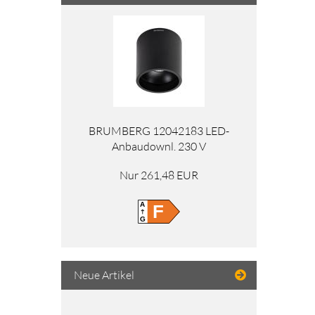
BRUMBERG 12042183 LED-
Anbaudownl. 230 V
Nur 261,48 EUR
A
F
G
Neue Artikel