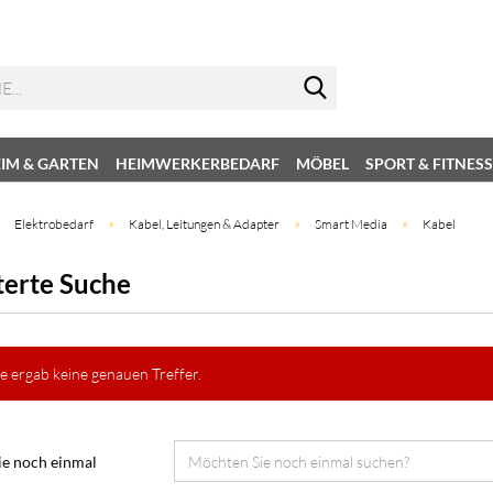
IM & GARTEN
HEIMWERKERBEDARF
MÖBEL
SPORT & FITNESS
»
»
»
»
Elektrobedarf
Kabel, Leitungen & Adapter
Smart Media
Kabel
terte Suche
e ergab keine genauen Treffer.
e noch einmal