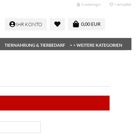
Kundenlogin
Merkzettel
0,00 EUR
IHR KONTO
TIERNAHRUNG & TIERBEDARF
> > WEITERE KATEGORIEN
Konto erstellen
Passwort vergessen?