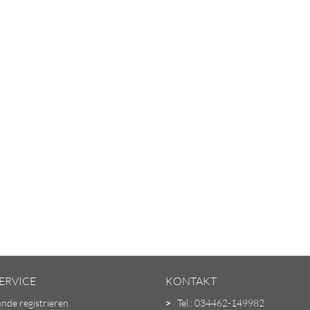
ERVICE
KONTAKT
unde registrieren
>
Tel.: 034462-149982