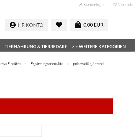
Kundenlogin
Merkzettel
0,00 EUR
IHR KONTO
TIERNAHRUNG & TIERBEDARF
> > WEITERE KATEGORIEN
»
»
rsys Einsätze
Ergänzungsprodukte
polarweiß glänzend
Konto erstellen
Passwort vergessen?