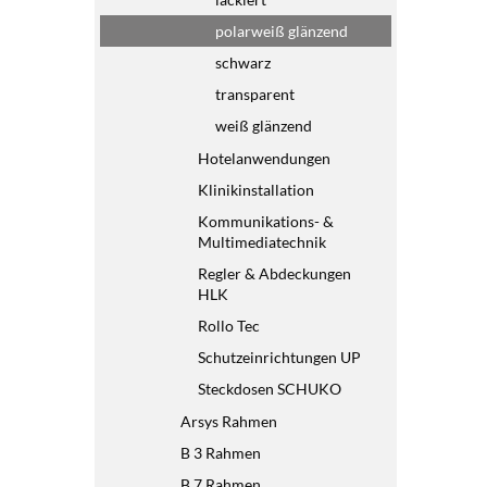
polarweiß glänzend
schwarz
transparent
weiß glänzend
Hotelanwendungen
Klinikinstallation
Kommunikations- &
Multimediatechnik
Regler & Abdeckungen
HLK
Rollo Tec
Schutzeinrichtungen UP
Steckdosen SCHUKO
Arsys Rahmen
B 3 Rahmen
B 7 Rahmen