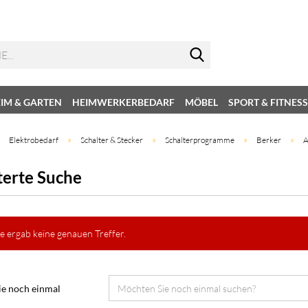
IM & GARTEN
HEIMWERKERBEDARF
MÖBEL
SPORT & FITNESS
»
»
»
»
»
Elektrobedarf
Schalter & Stecker
Schalterprogramme
Berker
A
terte Suche
e ergab keine genauen Treffer.
e noch einmal