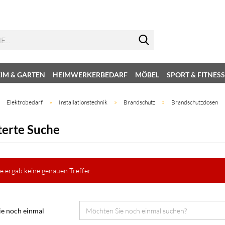
IM & GARTEN
HEIMWERKERBEDARF
MÖBEL
SPORT & FITNESS
»
»
»
»
Elektrobedarf
Installationstechnik
Brandschutz
Brandschutzdosen
terte Suche
e ergab keine genauen Treffer.
e noch einmal