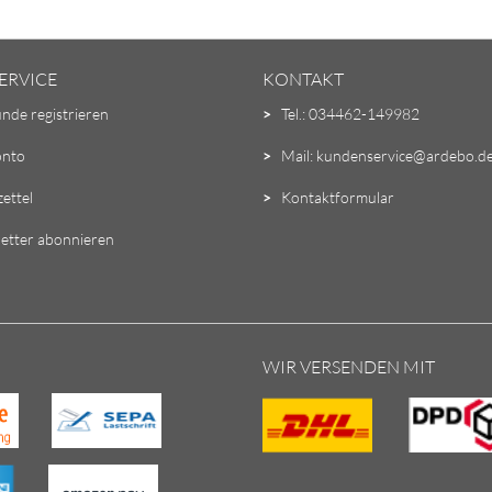
ERVICE
KONTAKT
unde registrieren
>
Tel.: 034462-149982
onto
>
Mail: kundenservice@ardebo.d
ettel
>
Kontaktformular
etter abonnieren
WIR VERSENDEN MIT