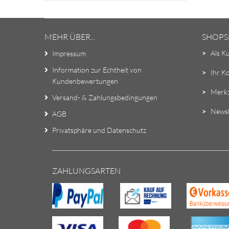
MEHR ÜBER...
SHOPS
>
Als K
Impressum
Information zur Echtheit von
>
Ihr K
Kundenbewertungen
>
Merkz
Versand- & Zahlungsbedingungen
>
Newsl
AGB
Privatsphäre und Datenschutz
ZAHLUNGSARTEN