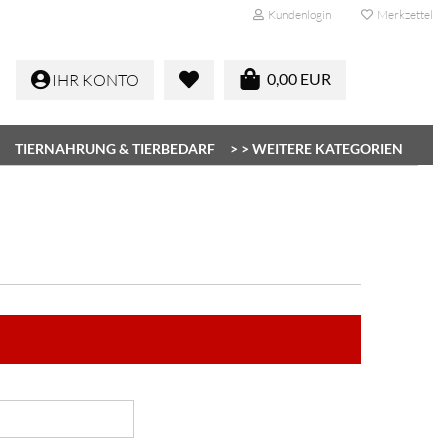
Kundenlogin
Merkzettel
0,00 EUR
IHR KONTO
TIERNAHRUNG & TIERBEDARF
> > WEITERE KATEGORIEN
Konto erstellen
Passwort vergessen?