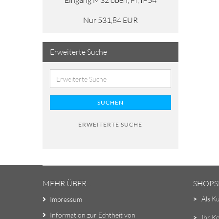
Eingang M32 oben, FI, IP54
Nur 531,84 EUR
Erweiterte Suche
SUCHEN
ERWEITERTE SUCHE
MEHR ÜBER...
SHOPS
>
Als K
Impressum
Information zur Echtheit von
>
Ihr K