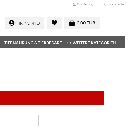
Kundenlogin
Merkzettel
0,00 EUR
IHR KONTO
TIERNAHRUNG & TIERBEDARF
> > WEITERE KATEGORIEN
Konto erstellen
Passwort vergessen?