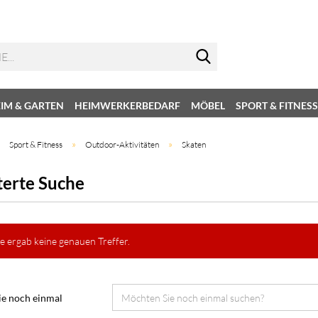
IM & GARTEN
HEIMWERKERBEDARF
MÖBEL
SPORT & FITNESS
»
»
»
Sport & Fitness
Outdoor-Aktivitäten
Skaten
terte Suche
e ergab keine genauen Treffer.
e noch einmal