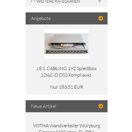
> > WEITERE KATEGORIEN
Angebote
J.E.S. CABLING 19Z Spleißbox
12xLC-D OS2 kompl.ausz.
Nur 183,51 EUR
Neue Artikel
VOTHA Wandverteiler Würzburg