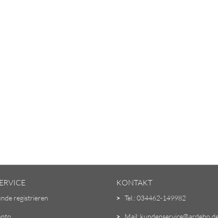
ERVICE
KONTAKT
unde registrieren
>
Tel.: 034462-149982
onto
>
Mail: kundenservice@ardebo.d