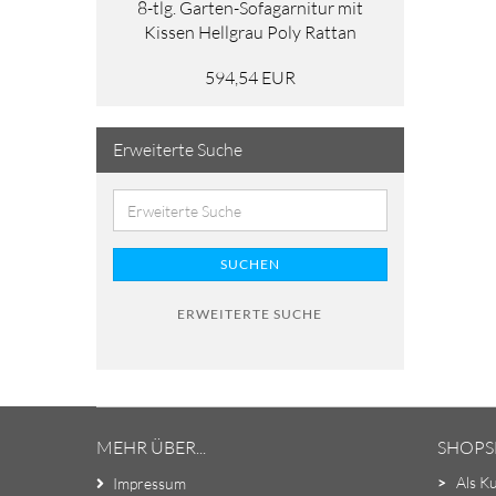
8-tlg. Garten-Sofagarnitur mit
Kissen Hellgrau Poly Rattan
594,54 EUR
Erweiterte Suche
SUCHEN
ERWEITERTE SUCHE
MEHR ÜBER...
SHOPS
>
Als K
Impressum