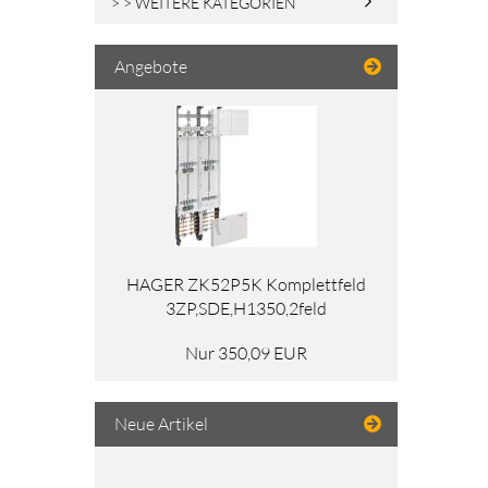
> > WEITERE KATEGORIEN
Angebote
HAGER ZK52P5K Komplettfeld
3ZP,SDE,H1350,2feld
Nur 350,09 EUR
Neue Artikel