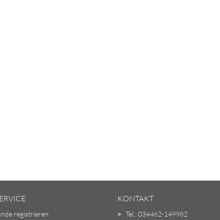
ERVICE
KONTAKT
unde registrieren
>
Tel.: 034462-149982