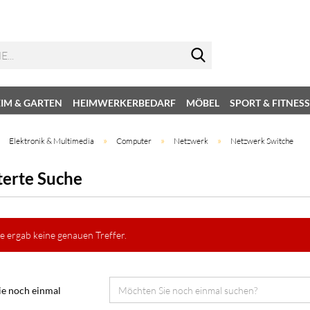
IM & GARTEN
HEIMWERKERBEDARF
MÖBEL
SPORT & FITNESS
»
»
»
»
Elektronik & Multimedia
Computer
Netzwerk
Netzwerk Switche
terte Suche
e ergab keine genauen Treffer.
e noch einmal