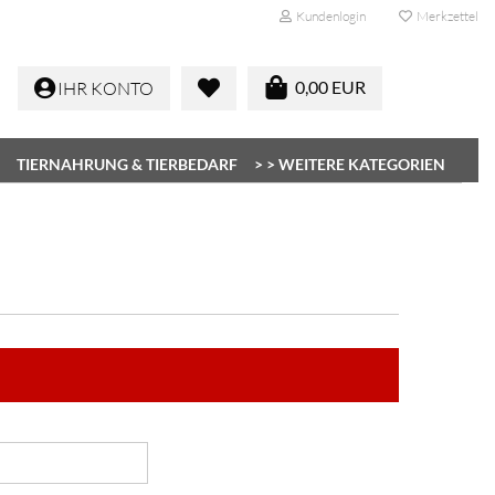
Kundenlogin
Merkzettel
0,00 EUR
IHR KONTO
TIERNAHRUNG & TIERBEDARF
> > WEITERE KATEGORIEN
Konto erstellen
Passwort vergessen?