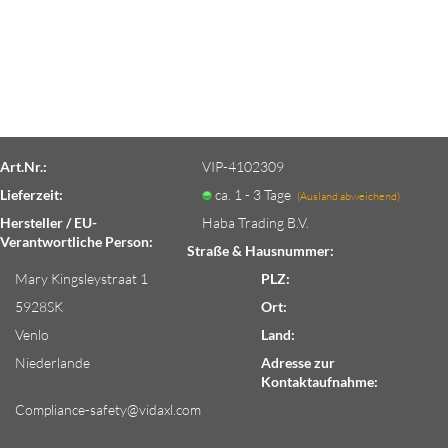
Art.Nr.:
VIP-4102309
Lieferzeit:
ca. 1 - 3 Tage
(Ausland abweichend)
Hersteller / EU-
Haba Trading B.V.
Verantwortliche Person:
Straße & Hausnummer:
Mary Kingsleystraat 1
PLZ:
5928SK
Ort:
Venlo
Land:
Niederlande
Adresse zur
Kontaktaufnahme:
Compliance-safety@vidaxl.com