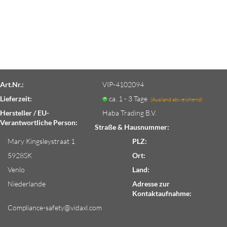
Art.Nr.:
VIP-4102094
Lieferzeit:
ca. 1 - 3 Tage
(Ausland abweichend)
Hersteller / EU-
Haba Trading B.V.
Verantwortliche Person:
Straße & Hausnummer:
Mary Kingsleystraat 1
PLZ:
5928SK
Ort:
Venlo
Land:
Niederlande
Adresse zur
Kontaktaufnahme:
Compliance-safety@vidaxl.com