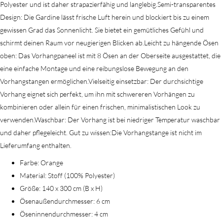
Polyester und ist daher strapazierfähig und langlebig.Semi-transparentes
Design: Die Gardine lässt frische Luft herein und blockiert bis zu einem
gewissen Grad das Sonnenlicht. Sie bietet ein gemütliches Gefühl und
schirmt deinen Raum vor neugierigen Blicken ab.Leicht zu hängende Ösen
oben: Das Vorhangpaneel ist mit 8 Ösen an der Oberseite ausgestattet, die
eine einfache Montage und eine reibungslose Bewegung an den
Vorhangstangen ermöglichen.Vielseitig einsetzbar: Der durchsichtige
Vorhang eignet sich perfekt, um ihn mit schwereren Vorhängen zu
kombinieren oder allein für einen frischen, minimalistischen Look zu
verwenden.Waschbar: Der Vorhang ist bei niedriger Temperatur waschbar
und daher pflegeleicht. Gut zu wissen:Die Vorhangstange ist nicht im
Lieferumfang enthalten.
Farbe: Orange
Material: Stoff (100% Polyester)
Größe: 140 x 300 cm (B x H)
Ösenaußendurchmesser: 6 cm
Öseninnendurchmesser: 4 cm