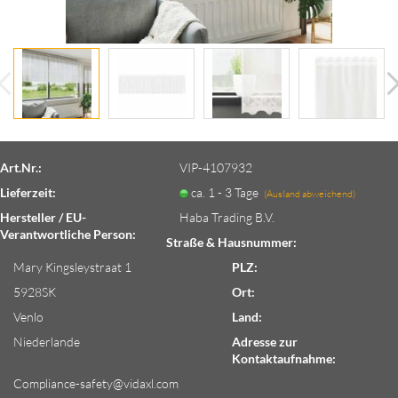
Art.Nr.:
VIP-4107932
Lieferzeit:
ca. 1 - 3 Tage
(Ausland abweichend)
Hersteller / EU-
Haba Trading B.V.
Verantwortliche Person:
Straße & Hausnummer:
Mary Kingsleystraat 1
PLZ:
5928SK
Ort:
Venlo
Land:
Niederlande
Adresse zur
Kontaktaufnahme:
Compliance-safety@vidaxl.com