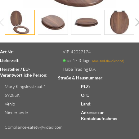
Art.Nr.:
VIP-42027174
Lieferzeit:
ca. 1 - 3 Tage
(Ausland abweichend)
Hersteller / EU-
Haba Trading B.V.
Verantwortliche Person:
Straße & Hausnummer:
Mary Kingsleystraat 1
PLZ:
5928SK
Ort:
Venlo
Land:
Niederlande
Adresse zur
Kontaktaufnahme:
Compliance-safety@vidaxl.com