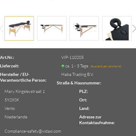
Art.Nr.:
VIP-110205
Lieferzeit:
ca. 1 - 3 Tage
(Ausland abweichend)
Hersteller / EU-
Haba Trading B.V.
Verantwortliche Person:
Straße & Hausnummer:
Mary Kingsleystraat 1
PLZ:
5928SK
Ort:
Venlo
Land:
Niederlande
Adresse zur
Kontaktaufnahme:
Compliance-safety@vidaxl.com