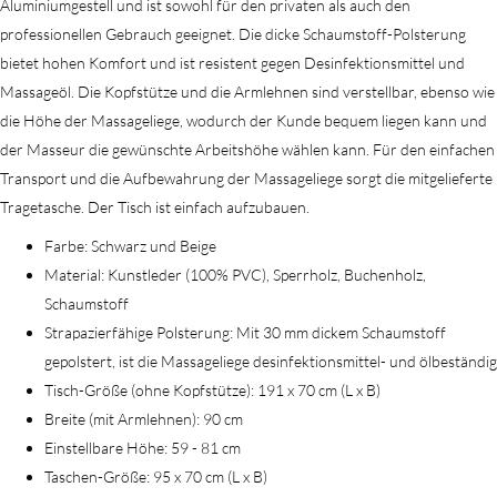
Aluminiumgestell und ist sowohl für den privaten als auch den
professionellen Gebrauch geeignet. Die dicke Schaumstoff-Polsterung
bietet hohen Komfort und ist resistent gegen Desinfektionsmittel und
Massageöl. Die Kopfstütze und die Armlehnen sind verstellbar, ebenso wie
die Höhe der Massageliege, wodurch der Kunde bequem liegen kann und
der Masseur die gewünschte Arbeitshöhe wählen kann. Für den einfachen
Transport und die Aufbewahrung der Massageliege sorgt die mitgelieferte
Tragetasche. Der Tisch ist einfach aufzubauen.
Farbe: Schwarz und Beige
Material: Kunstleder (100% PVC), Sperrholz, Buchenholz,
Schaumstoff
Strapazierfähige Polsterung: Mit 30 mm dickem Schaumstoff
gepolstert, ist die Massageliege desinfektionsmittel- und ölbeständig
Tisch-Größe (ohne Kopfstütze): 191 x 70 cm (L x B)
Breite (mit Armlehnen): 90 cm
Einstellbare Höhe: 59 - 81 cm
Taschen-Größe: 95 x 70 cm (L x B)