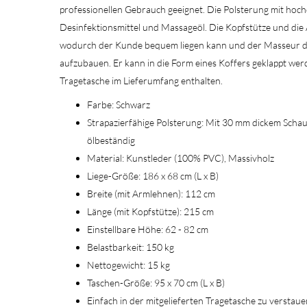
professionellen Gebrauch geeignet. Die Polsterung mit hoc
Desinfektionsmittel und Massageöl. Die Kopfstütze und die 
wodurch der Kunde bequem liegen kann und der Masseur die
aufzubauen. Er kann in die Form eines Koffers geklappt wer
Tragetasche im Lieferumfang enthalten.
Farbe: Schwarz
Strapazierfähige Polsterung: Mit 30 mm dickem Schaum
ölbeständig
Material: Kunstleder (100% PVC), Massivholz
Liege-Größe: 186 x 68 cm (L x B)
Breite (mit Armlehnen): 112 cm
Länge (mit Kopfstütze): 215 cm
Einstellbare Höhe: 62 - 82 cm
Belastbarkeit: 150 kg
Nettogewicht: 15 kg
Taschen-Größe: 95 x 70 cm (L x B)
Einfach in der mitgelieferten Tragetasche zu verstau