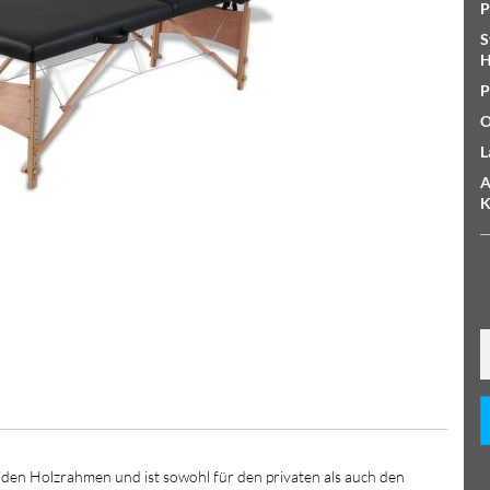
P
S
H
P
O
L
A
K
iden Holzrahmen und ist sowohl für den privaten als auch den