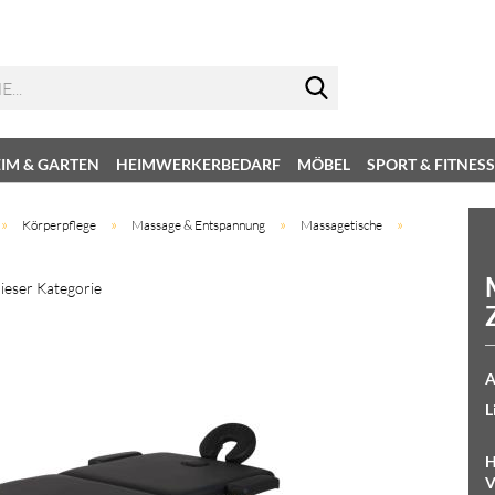
IM & GARTEN
HEIMWERKERBEDARF
MÖBEL
SPORT & FITNESS
»
»
»
»
Körperpflege
Massage & Entspannung
Massagetische
dieser Kategorie
A
L
H
V