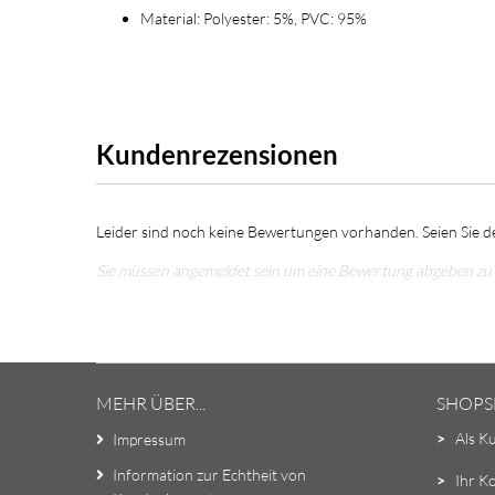
Material: Polyester: 5%, PVC: 95%
Kundenrezensionen
Leider sind noch keine Bewertungen vorhanden. Seien Sie de
Sie müssen angemeldet sein um eine Bewertung abgeben zu
MEHR ÜBER...
SHOPS
>
Als K
Impressum
Information zur Echtheit von
>
Ihr K