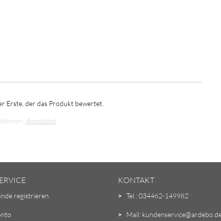
r Erste, der das Produkt bewertet.
 können.
Anmelden
ERVICE
KONTAKT
unde registrieren
>
Tel.: 034462-149982
onto
>
Mail: kundenservice@ardebo.d