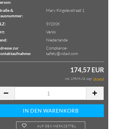
erson:
traße &
Mary Kingsleystraat 1
ausnummer:
LZ:
5928SK
rt:
Venlo
and:
Niederlande
dresse zur
Compliance-
ontaktaufnahme:
safety@vidaxl.com
174,57 EUR
inkl. 19% MwSt. zzgl.
Versand
AUF DEN MERKZETTEL