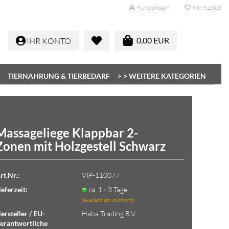
Kundenlogin
Merkzettel
0,00 EUR
IHR KONTO
TIERNAHRUNG & TIERBEDARF
> > WEITERE KATEGORIEN
Massageliege Klappbar 2-
Zonen mit Holzgestell Schwarz
Konto erstellen
Passwort vergessen?
rt.Nr.:
VIP-110077
ieferzeit:
ca. 1 - 3 Tage
(Ausland abweichend)
ersteller / EU-
Haba Trading B.V.
erantwortliche