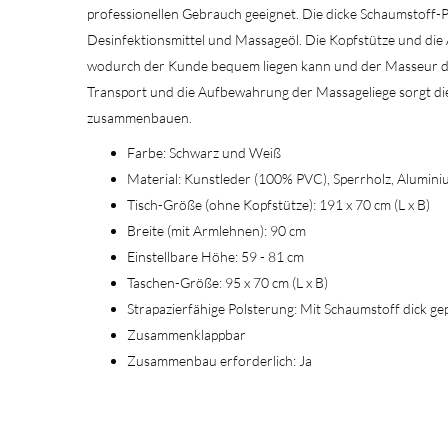
professionellen Gebrauch geeignet. Die dicke Schaumstoff-P
Desinfektionsmittel und Massageöl. Die Kopfstütze und die 
wodurch der Kunde bequem liegen kann und der Masseur di
Transport und die Aufbewahrung der Massageliege sorgt die 
zusammenbauen.
Farbe: Schwarz und Weiß
Material: Kunstleder (100% PVC), Sperrholz, Alumin
Tisch-Größe (ohne Kopfstütze): 191 x 70 cm (L x B)
Breite (mit Armlehnen): 90 cm
Einstellbare Höhe: 59 - 81 cm
Taschen-Größe: 95 x 70 cm (L x B)
Strapazierfähige Polsterung: Mit Schaumstoff dick gep
Zusammenklappbar
Zusammenbau erforderlich: Ja