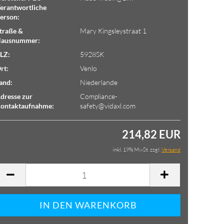
erantwortliche
erson:
traße &
Mary Kingsleystraat 1
ausnummer:
LZ:
5928SK
rt:
Venlo
and:
Niederlande
dresse zur
Compliance-
ontaktaufnahme:
safety@vidaxl.com
214,82 EUR
inkl. 19% MwSt. zzgl.
Versand