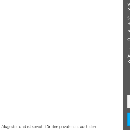
V
P
S
H
P
O
L
A
K
Alugestell und ist sowohl für den privaten als auch den