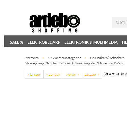
SALE %
ELEKTROBEDARF
ELEKTRONIK & MULTIMEDIA
HE
»
»
Startseite
> > Weitere Kategorien
Gesundheit & Schönheit
Massageliege Klappbar 2-Zonen Aluminiumgestell Schwarz und Weiß
58
Artikel in 
« Erster
« zurück
weiter »
Letzter »