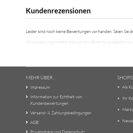
Kundenrezensionen
Leider sind noch keine Bewertungen vorhanden. Seien Sie de
Sie müssen angemeldet sein um eine Bewertung abgeben zu
MEHR ÜBER...
SHOPS
>
Als K
Impressum
Information zur Echtheit von
>
Ihr K
Kundenbewertungen
>
Merkz
Versand- & Zahlungsbedingungen
>
Newsl
AGB
Privatsphäre und Datenschutz