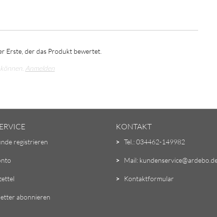
r Erste, der das Produkt bewertet.
 können.
Anmelden
ERVICE
KONTAKT
unde registrieren
>
Tel.: 034462-149982
onto
>
Mail: kundenservice@ardebo.d
ettel
>
Kontaktformular
etter abonnieren