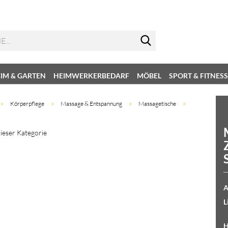
IM & GARTEN
HEIMWERKERBEDARF
MÖBEL
SPORT & FITNESS
»
»
»
»
Körperpflege
Massage & Entspannung
Massagetische
dieser Kategorie
A
L
H