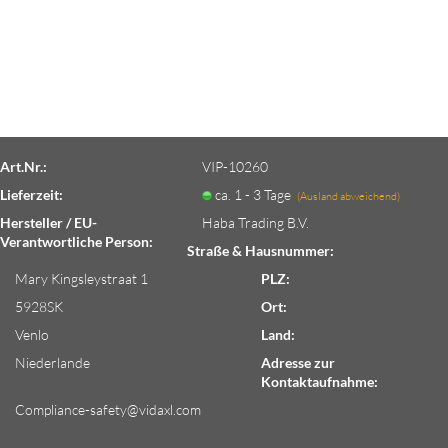
Art.Nr.:
VIP-10260
Lieferzeit:
ca. 1 - 3 Tage
(Ausland abweichend)
Hersteller / EU-
Haba Trading B.V.
Verantwortliche Person:
Straße & Hausnummer:
Mary Kingsleystraat 1
PLZ:
5928SK
Ort:
Venlo
Land:
Niederlande
Adresse zur
Kontaktaufnahme:
Compliance-safety@vidaxl.com