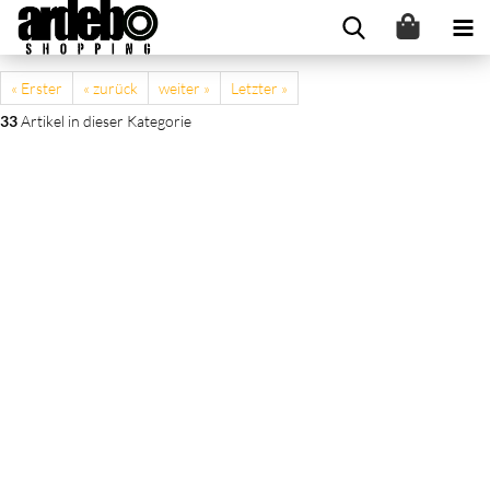
« Erster
« zurück
weiter »
Letzter »
33
Artikel in dieser Kategorie
Kinderwagen Anthrazit Stahl