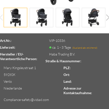
Art.Nr.:
VIP-10336
Lieferzeit:
ca. 1 - 3 Tage
(Ausland abweichend)
Hersteller / EU-
Haba Trading B.V.
Verantwortliche Person:
Straße & Hausnummer:
Mary Kingsleystraat 1
PLZ:
5928SK
Ort:
Venlo
Land:
Niederlande
Adresse zur
Kontaktaufnahme:
Compliance-safety@vidaxl.com